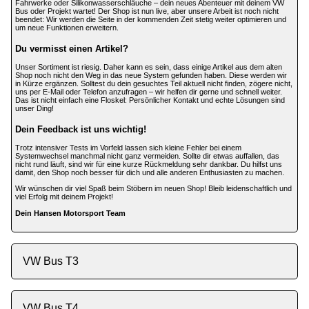
Fahrwerke oder Silikonwasserschläuche – dein neues Abenteuer mit deinem VW
Bus oder Projekt wartet! Der Shop ist nun live, aber unsere Arbeit ist noch nicht
beendet: Wir werden die Seite in der kommenden Zeit stetig weiter optimieren und
um neue Funktionen erweitern.
Du vermisst einen Artikel?
Unser Sortiment ist riesig. Daher kann es sein, dass einige Artikel aus dem alten
Shop noch nicht den Weg in das neue System gefunden haben. Diese werden wir
in Kürze ergänzen. Solltest du dein gesuchtes Teil aktuell nicht finden, zögere nicht,
uns per E-Mail oder Telefon anzufragen – wir helfen dir gerne und schnell weiter.
Das ist nicht einfach eine Floskel: Persönlicher Kontakt und echte Lösungen sind
unser Ding!
Dein Feedback ist uns wichtig!
Trotz intensiver Tests im Vorfeld lassen sich kleine Fehler bei einem
Systemwechsel manchmal nicht ganz vermeiden. Sollte dir etwas auffallen, das
nicht rund läuft, sind wir für eine kurze Rückmeldung sehr dankbar. Du hilfst uns
damit, den Shop noch besser für dich und alle anderen Enthusiasten zu machen.
Wir wünschen dir viel Spaß beim Stöbern im neuen Shop! Bleib leidenschaftlich und
viel Erfolg mit deinem Projekt!
Dein Hansen Motorsport Team
VW Bus T3
VW Bus T4