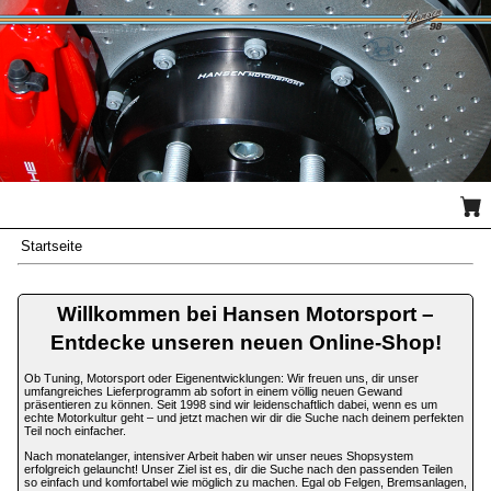
Startseite
Hansen Motorsport - VW Bus
Willkommen bei Hansen Motorsport –
Entdecke unseren neuen Online-Shop!
Ob Tuning, Motorsport oder Eigenentwicklungen: Wir freuen uns, dir unser
umfangreiches Lieferprogramm ab sofort in einem völlig neuen Gewand
präsentieren zu können. Seit 1998 sind wir leidenschaftlich dabei, wenn es um
echte Motorkultur geht – und jetzt machen wir dir die Suche nach deinem perfekten
Teil noch einfacher.
Nach monatelanger, intensiver Arbeit haben wir unser neues Shopsystem
erfolgreich gelauncht! Unser Ziel ist es, dir die Suche nach den passenden Teilen
so einfach und komfortabel wie möglich zu machen. Egal ob Felgen, Bremsanlagen,