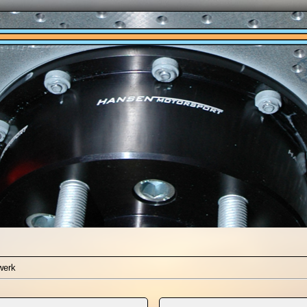
werk
VW Bus T3