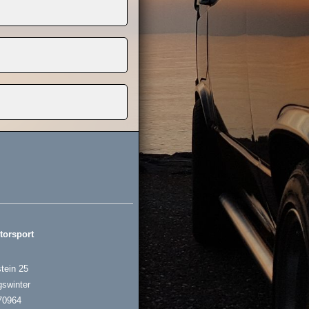
torsport
tein 25
gswinter
70964