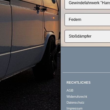
Gewindefahrwerk "Hans
Federn
Stoßdämpfer
RECHTLICHES
AGB
Widerrufsrecht
Datenschutz
Impressum